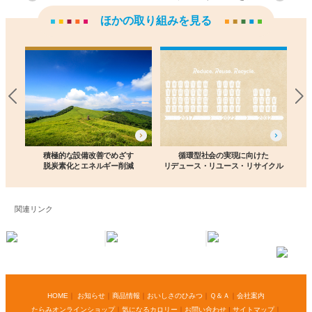
ほかの取り組みを見る
う
積極的な設備改善でめざす
循環型社会の実現に向けた
くり
脱炭素化とエネルギー削減
リデュース・リユース・
リサイクル
関連リンク
HOME
｜
お知らせ
｜
商品情報
｜
おいしさのひみつ
｜
Ｑ＆Ａ
｜
会社案内
たらみオンラインショップ
｜
気になるカロリー
｜
お問い合わせ
|
サイトマップ
｜